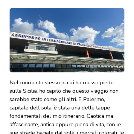
LA
PRIMA
VOLTA
A
PALERMO?
GUIDA
COMPLETA
SU
TRASPORTI,
LINGUA,
BAGAGLI
E
SICUREZZA
Nel momento stesso in cui ho messo piede
sulla Sicilia, ho capito che questo viaggio non
sarebbe stato come gli altri. E Palermo,
capitale dell’isola, è stata una delle tappe
fondamentali del mio itinerario. Caotica ma
affascinante, antica eppure piena di vita, con le
sue strade baciate dal sole, i mercati colorati, le