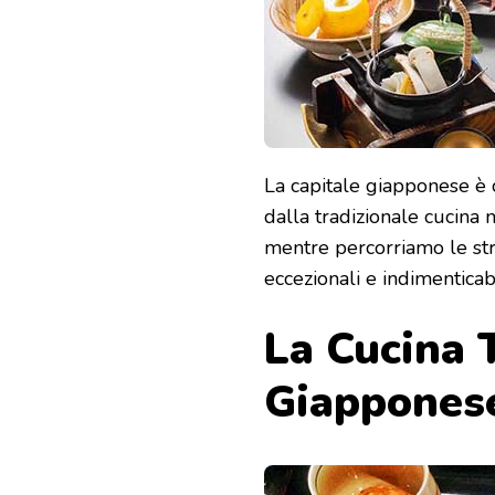
UNICHE
SPECIALITÀ
GIAPPONESI
E
LE
CUCINE
INTERNAZIONALI
La capitale giapponese è 
dalla tradizionale cucina n
mentre percorriamo le stra
eccezionali e indimenticabi
La Cucina 
Giappones