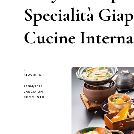
Specialità Giap
Cucine Interna
di
SLAVOLJUB
21/04/2023
LASCIA UN
SU
COMMENTO
ESPLORAZIONE
GASTRONOMICA
A
TOKYO:
ASSAPORARE
LE